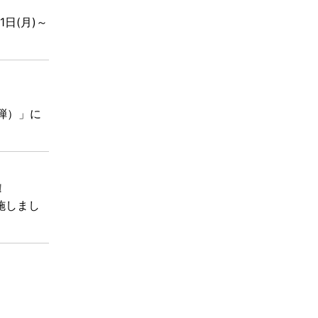
1日(月)～
2弾）」に
！
実施しまし