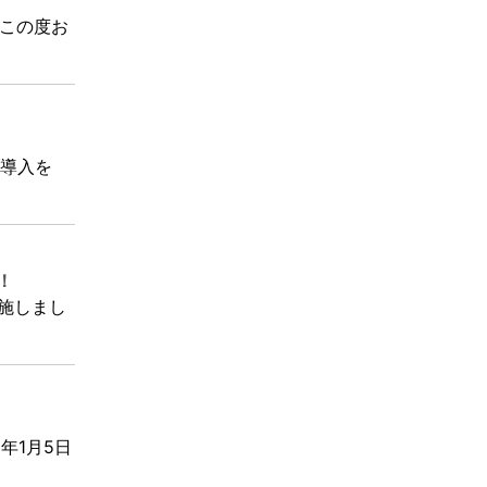
 この度お
の導入を
！
実施しまし
5年1月5日