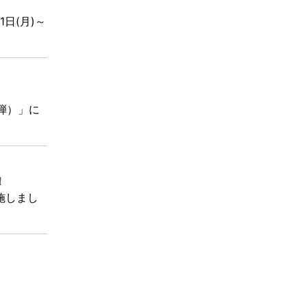
1日(月)～
2弾）」に
！
実施しまし