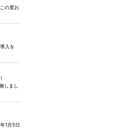
 この度お
の導入を
！
実施しまし
5年1月5日